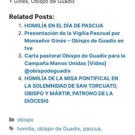
+ Ginés, Obispo de Guadix
Related Posts:
HOMILÍA EN EL DÍA DE PASCUA
Presentación de la Vigilia Pascual por
Monseñor Ginés – Obispo de Guadix en
tve
Carta pastoral Obispo de Guadix para la
Campaña Manos Unidas [Vídeo]
@obispodeguadix
HOMILÍA DE LA MISA PONTIFICAL EN
LA SOLEMNIDAD DE SAN TORCUATO,
OBISPO Y MÁRTIR, PATRONO DE LA
DIÓCESIS
Categorías
obispo
Etiquetas
homilía
,
obispo de Guadix
,
pascua
,