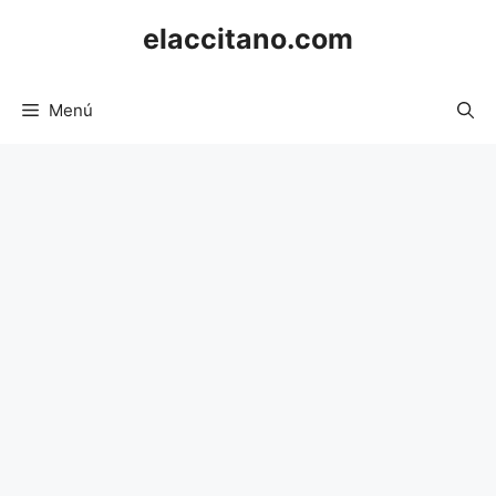
Saltar
elaccitano.com
al
contenido
Menú