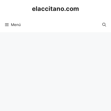
Saltar
elaccitano.com
al
contenido
Menú