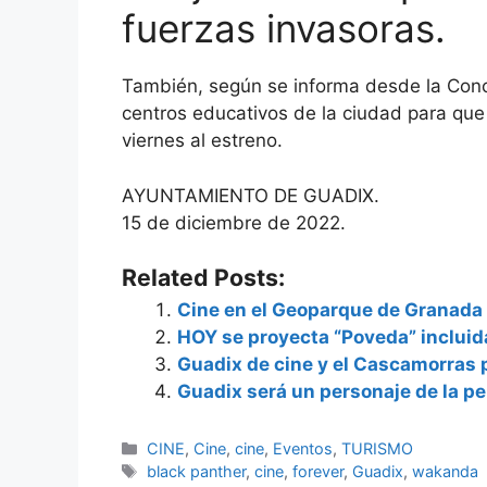
fuerzas invasoras.
También, según se informa desde la Conc
centros educativos de la ciudad para que
viernes al estreno.
AYUNTAMIENTO DE GUADIX.
15 de diciembre de 2022.
Related Posts:
Cine en el Geoparque de Granada
HOY se proyecta “Poveda” incluid
Guadix de cine y el Cascamorras 
Guadix será un personaje de la pe
Categorías
CINE
,
Cine
,
cine
,
Eventos
,
TURISMO
Etiquetas
black panther
,
cine
,
forever
,
Guadix
,
wakanda