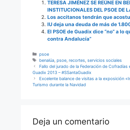
TERESA JIMÉNEZ SE REÚNE EN 
INSTITUCIONALES DEL PSOE DE 
Los accitanos tendrán que acost
IU deja una deuda de más de 1.80
El PSOE de Guadix dice “no” a lo 
contra Andalucía”
Categorías
psoe
Etiquetas
benalúa
,
psoe
,
recortes
,
servicios sociales
Fallo del jurado de la Federación de Cofradías
Guadix 2013 – #SSantaGuadix
Excelente balance de visitas a la exposición «
Turismo durante la Navidad
Deja un comentario