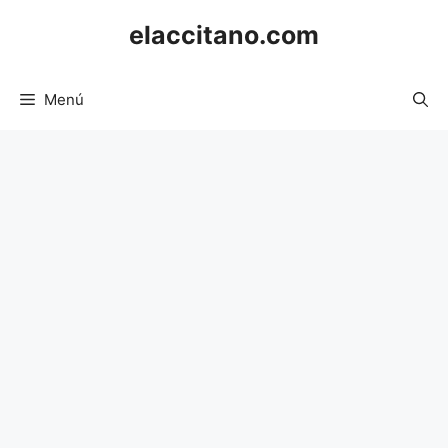
Saltar
elaccitano.com
al
contenido
Menú