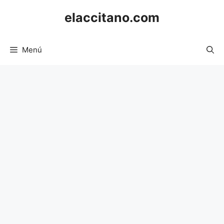
Saltar
elaccitano.com
al
contenido
Menú