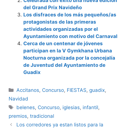
Celebrada con éxito una nueva edición
del Grand Prix Navideño
Los disfraces de los más pequeños/as
protagonistas de las primeras
actividades organizadas por el
Ayuntamiento con motivo del Carnaval
Cerca de un centenar de jóvenes
participan en la V Gymkhana Urbana
Nocturna organizada por la concejalía
de Juventud del Ayuntamiento de
Guadix
Categorías
Accitanos
,
Concurso
,
FIESTAS
,
guadix
,
Navidad
Etiquetas
belenes
,
Concurso
,
iglesias
,
infantil
,
premios
,
tradicional
Los corredores ya estan listos para la