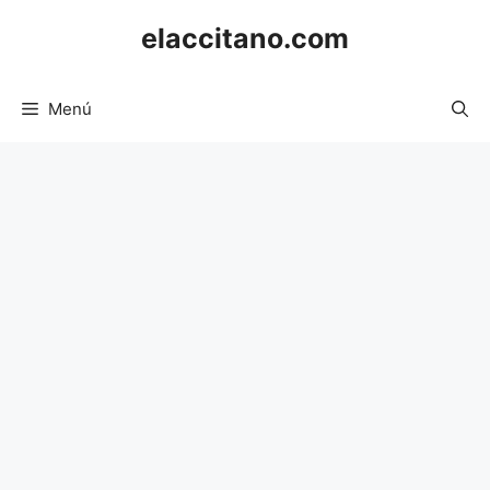
Saltar
elaccitano.com
al
contenido
Menú