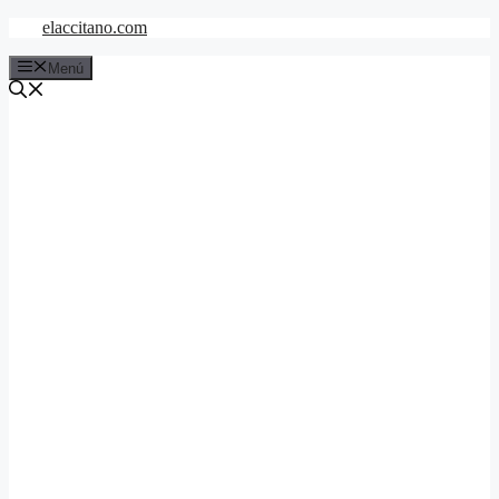
Saltar
elaccitano.com
al
contenido
Menú