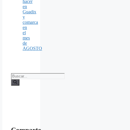
hacer
en
Guadix
y
comarca
en
el
mes
de
AGOSTO
Buscar:
Comparte