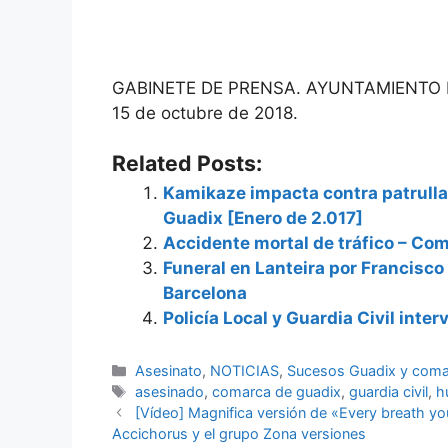
GABINETE DE PRENSA. AYUNTAMIENTO 
15 de octubre de 2018.
Related Posts:
Kamikaze impacta contra patrulla d
Guadix [Enero de 2.017]
Accidente mortal de tráfico – Co
Funeral en Lanteira por Francisco 
Barcelona
Policía Local y Guardia Civil inte
Categorías
Asesinato
,
NOTICIAS
,
Sucesos Guadix y com
Etiquetas
asesinado
,
comarca de guadix
,
guardia civil
,
h
[Vídeo] Magnifica versión de «Every breath yo
Accichorus y el grupo Zona versiones