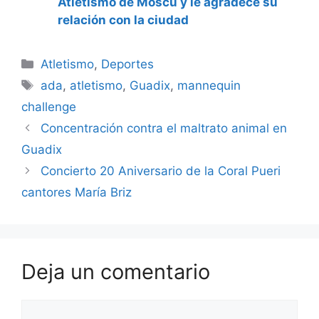
Atletismo de Moscú y le agradece su
relación con la ciudad
Categorías
Atletismo
,
Deportes
Etiquetas
ada
,
atletismo
,
Guadix
,
mannequin
challenge
Concentración contra el maltrato animal en
Guadix
Concierto 20 Aniversario de la Coral Pueri
cantores María Briz
Deja un comentario
Comentario