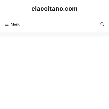
Saltar
elaccitano.com
al
contenido
Menú