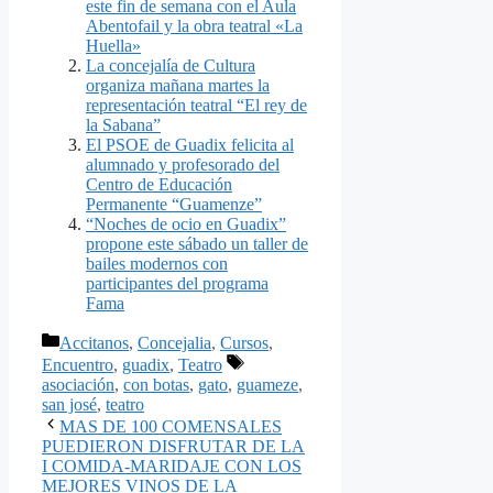
este fin de semana con el Aula
Abentofail y la obra teatral «La
Huella»
La concejalía de Cultura
organiza mañana martes la
representación teatral “El rey de
la Sabana”
El PSOE de Guadix felicita al
alumnado y profesorado del
Centro de Educación
Permanente “Guamenze”
“Noches de ocio en Guadix”
propone este sábado un taller de
bailes modernos con
participantes del programa
Fama
Categorías
Accitanos
,
Concejalia
,
Cursos
,
Etiquetas
Encuentro
,
guadix
,
Teatro
asociación
,
con botas
,
gato
,
guameze
,
san josé
,
teatro
MAS DE 100 COMENSALES
PUEDIERON DISFRUTAR DE LA
I COMIDA-MARIDAJE CON LOS
MEJORES VINOS DE LA