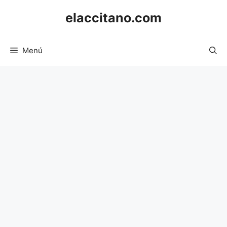
Saltar
elaccitano.com
al
contenido
Menú