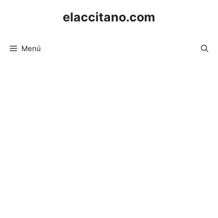
Saltar
elaccitano.com
al
contenido
Menú