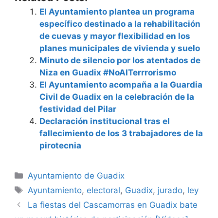
El Ayuntamiento plantea un programa
específico destinado a la rehabilitación
de cuevas y mayor flexibilidad en los
planes municipales de vivienda y suelo
Minuto de silencio por los atentados de
Niza en Guadix #NoAlTerrrorismo
El Ayuntamiento acompaña a la Guardia
Civil de Guadix en la celebración de la
festividad del Pilar
Declaración institucional tras el
fallecimiento de los 3 trabajadores de la
pirotecnia
Categorías
Ayuntamiento de Guadix
Etiquetas
Ayuntamiento
,
electoral
,
Guadix
,
jurado
,
ley
La fiestas del Cascamorras en Guadix bate