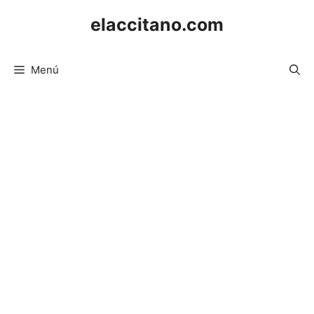
Saltar
elaccitano.com
al
contenido
Menú