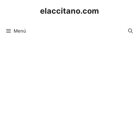
Saltar
elaccitano.com
al
contenido
Menú