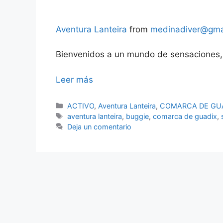
Aventura Lanteira
from
medinadiver@gma
Bienvenidos a un mundo de sensaciones,
Leer más
Categorías
ACTIVO
,
Aventura Lanteira
,
COMARCA DE GU
Etiquetas
aventura lanteira
,
buggie
,
comarca de guadix
,
Deja un comentario