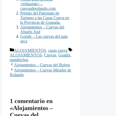
«reláaajate» –
cuevasderolando.com
Premio del Patronato de
Turismo a las Casas Cueva en
la Provincia de Granada.
Alojamientos – Cuevas del
Abuelo José
Gorafe – Las cuevas del pata
seca
Categorías
Etiquetas
ALOJAMIENTOS
,
casas cueva
ALOJAMIENTOS
,
Cuevas
,
Guadix
,
matabichos
Alojamientos – Cuevas del Bujero
Alojamientos – Cuevas Mirador de
Rolando
1 comentario en
«Alojamientos –
Cuevas del