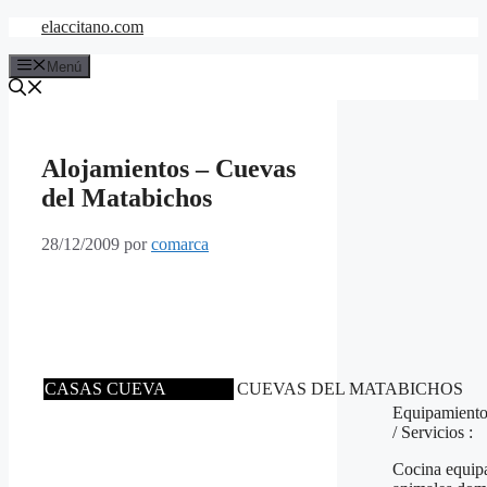
Saltar
elaccitano.com
al
contenido
Menú
Alojamientos – Cuevas
del Matabichos
28/12/2009
por
comarca
CASAS CUEVA
CUEVAS DEL MATABICHOS
Equipamient
/ Servicios :
Cocina equip