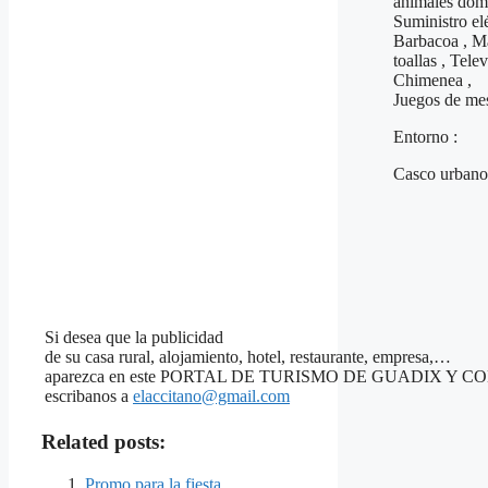
animales domé
Suministro el
Barbacoa , M
toallas , Tele
Chimenea ,
Juegos de mes
Entorno :
Casco urbano
Si desea que la publicidad
de su casa rural, alojamiento, hotel, restaurante, empresa,…
aparezca en este PORTAL DE TURISMO DE GUADIX Y 
escribanos a
elaccitano@gmail.com
Related posts:
Promo para la fiesta