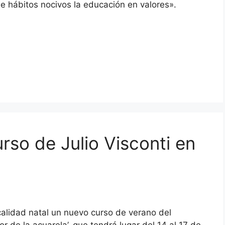
e hábitos nocivos la educación en valores».
urso de Julio Visconti en
localidad natal un nuevo curso de verano del
or de la acuarela’, que tendrá lugar del 14 al 17 de