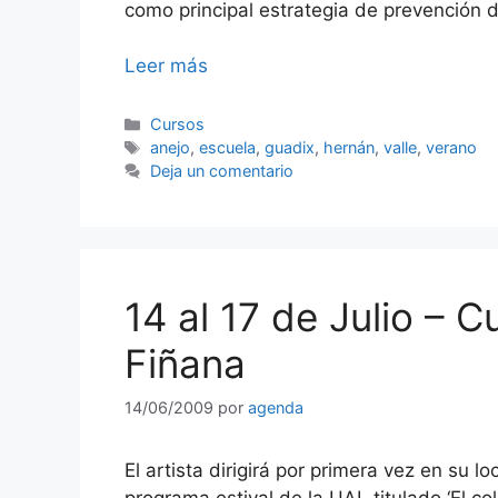
como principal estrategia de prevención d
Leer más
Categorías
Cursos
Etiquetas
anejo
,
escuela
,
guadix
,
hernán
,
valle
,
verano
Deja un comentario
14 al 17 de Julio – C
Fiñana
14/06/2009
por
agenda
El artista dirigirá por primera vez en su 
programa estival de la UAL titulado ‘El col