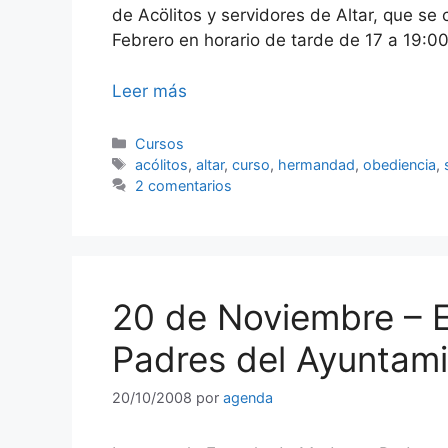
de Acölitos y servidores de Altar, que se 
Febrero en horario de tarde de 17 a 19:0
Leer más
Categorías
Cursos
Etiquetas
acólitos
,
altar
,
curso
,
hermandad
,
obediencia
,
2 comentarios
20 de Noviembre – 
Padres del Ayuntam
20/10/2008
por
agenda