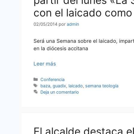
partir del lunes «L
con el laicado como
02/05/2014
por
admin
Será una Semana sobre el laicado, imparti
en la diócesis accitana
Leer más
Categorías
Conferencia
Etiquetas
baza
,
guadix
,
laicado
,
semana teología
Deja un comentario
El alcalde destaca el