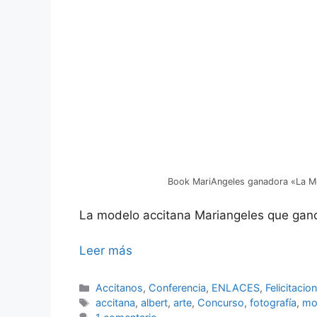
Book MariAngeles ganadora «La M
La modelo accitana Mariangeles que gan
Leer más
Categorías
Accitanos
,
Conferencia
,
ENLACES
,
Felicitacio
Etiquetas
accitana
,
albert
,
arte
,
Concurso
,
fotografía
,
mo