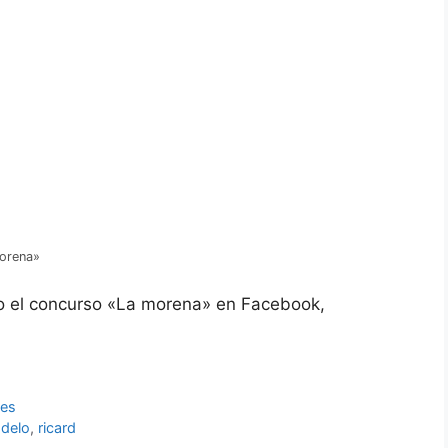
orena»
o el concurso «La morena» en Facebook,
nes
delo
,
ricard