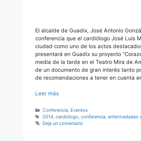
El alcalde de Guadix, José Antonio Gonzál
conferencia que el cardiólogo José Luis Ma
ciudad como uno de los actos destacados
presentará en Guadix su proyecto “Corazón
media de la tarde en el Teatro Mira de A
de un documento de gran interés tanto p
de recomendaciones a tener en cuenta en
Leer más
Categorías
Conferencia
,
Eventos
Etiquetas
2014
,
cardiólogo
,
conferencia
,
enfermedades c
Deja un comentario