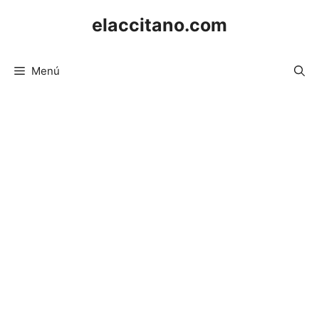
Saltar
elaccitano.com
al
contenido
Menú