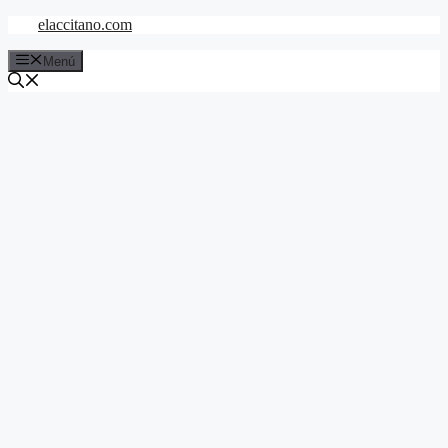
Saltar
elaccitano.com
al
contenido
Menú