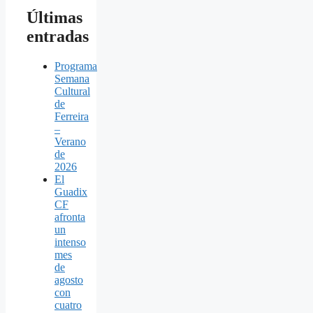
Últimas
entradas
Programa
Semana
Cultural
de
Ferreira
–
Verano
de
2026
El
Guadix
CF
afronta
un
intenso
mes
de
agosto
con
cuatro