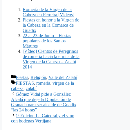
Romería de la Virgen de la
Cabeza en Ferreira [Vídeos]
Fiestas en honor a la Virgen de
la Cabeza en la Comarca de
Guadix
22 al 23 de Junio – Fiestas
populares de los Santos
Mártires
[Vídeo] Cientos de Peregrinos
de romeria hacia la ermita de la
Virgen de la Cabeza – Zalabí
2014
Categorías
Fiestas
,
Religión
,
Valle del Zalabí
Etiquetas
FIESTAS
,
romería
,
virgen de la
cabeza
,
zalabí
Gómez Vidal pide a González
Alcalá que deje la Diputación de
Granada para ser alcalde de Guadix
“las 24 horas”
1ª Edición La Catedral y el vino
con bodegas Vertijana