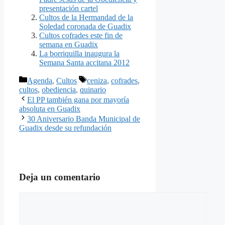
presentación cartel
Cultos de la Hermandad de la
Soledad coronada de Guadix
Cultos cofrades este fin de
semana en Guadix
La borriquilla inaugura la
Semana Santa accitana 2012
Categorías
Etiquetas
Agenda
,
Cultos
ceniza
,
cofrades
,
cultos
,
obediencia
,
quinario
El PP también gana por mayoría
absoluta en Guadix
30 Aniversario Banda Municipal de
Guadix desde su refundación
Deja un comentario
Comentario