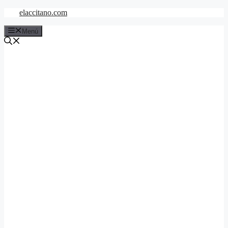
Saltar
elaccitano.com
al
contenido
Menú