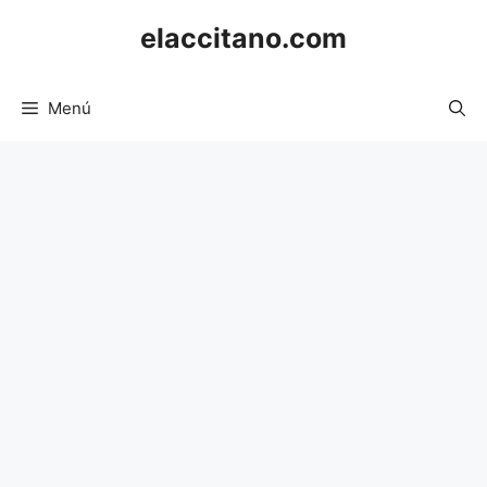
Saltar
elaccitano.com
al
contenido
Menú