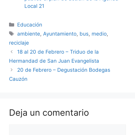
Local 21
Categorías
Educación
Etiquetas
ambiente
,
Ayuntamiento
,
bus
,
medio
,
reciclaje
18 al 20 de Febrero – Triduo de la
Hermandad de San Juan Evangelista
20 de Febrero – Degustación Bodegas
Cauzón
Deja un comentario
Comentario