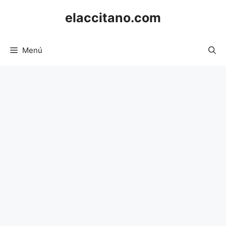
Saltar
elaccitano.com
al
contenido
Menú