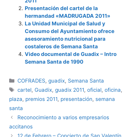
2011
Presentación del cartel de la
hermandad «MADRUGADA 2011»
La Unidad Municipal de Salud y
Consumo del Ayuntamiento ofrece
asesoramiento nutricional para
costaleros de Semana Santa
Video documental de Guadix – Intro
Semana Santa de 1990
Categorías
COFRADES
,
guadix
,
Semana Santa
Etiquetas
cartel
,
Guadix
,
guadix 2011
,
oficial
,
oficina
,
plaza
,
premios 2011
,
presentación
,
semana
santa
Reconocimiento a varios empresarios
accitanos
12 de Febrero – Concierto de San Valentín