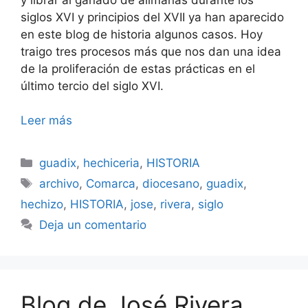
siglos XVI y principios del XVII ya han aparecido
en este blog de historia algunos casos. Hoy
traigo tres procesos más que nos dan una idea
de la proliferación de estas prácticas en el
último tercio del siglo XVI.
Leer más
Categorías
guadix
,
hechiceria
,
HISTORIA
Etiquetas
archivo
,
Comarca
,
diocesano
,
guadix
,
hechizo
,
HISTORIA
,
jose
,
rivera
,
siglo
Deja un comentario
Blog de José Rivera