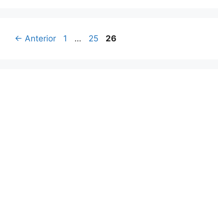
Página
Página
Página
←
Anterior
1
…
25
26