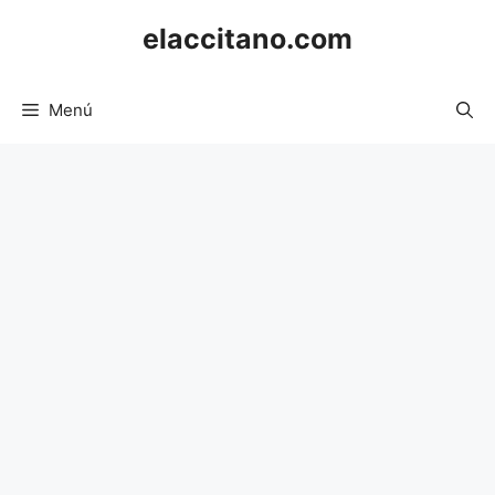
Saltar
elaccitano.com
al
contenido
Menú