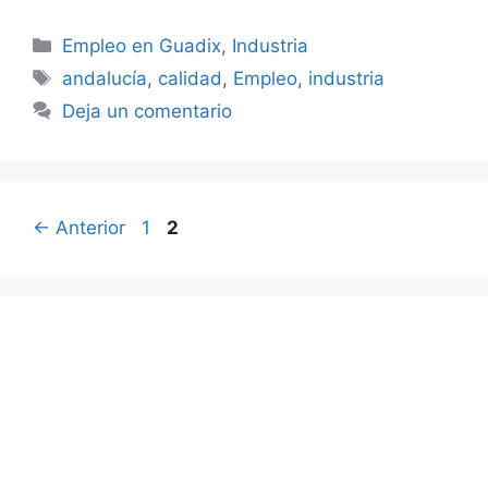
Categorías
Empleo en Guadix
,
Industria
Etiquetas
andalucía
,
calidad
,
Empleo
,
industria
Deja un comentario
Página
Página
←
Anterior
1
2